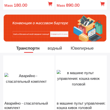
профессиональный
двухместный телевизор,
180.00
890.00
Mass
Mass
электроборьба борьба
двухместный компьютер,
танцевальная машина,
домашняя детская игровая
приставка.
Транспортн
водный
Ювелирные
Аварийно - спасательный
в машине пульт управления:
комплект
кошка кивок головой