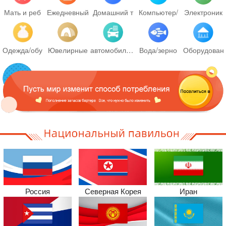
Мать и реб
Ежедневный
Домашний т
Компьютер/
Электроник
Одежда/обу
Ювелирные
автомобиль/механизм
Вода/зерно
Оборудован
Россия
Северная Корея
Иран