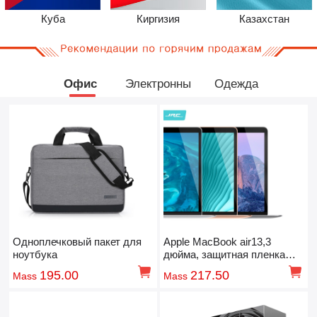
Куба
Киргизия
Казахстан
Офис
Электронны
Одежда
Одноплечковый пакет для
Apple MacBook air13,3
ноутбука
дюйма, защитная пленка
ноутбука с высокой
195.00
217.50
Mass
Mass
четкости