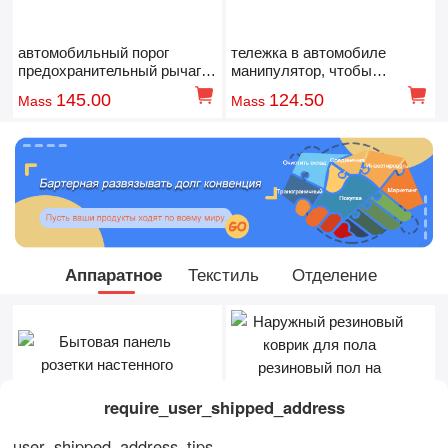
автомобильный порог
тележка в автомобиле
предохранительный рычаг
манипулятор, чтобы
нажимать педаль
выиграть кошка в машине
145.00
124.50
Mass
Mass
украшения
Аппаратное
Текстиль
Отделение
require_user_shipped_address
user_shipped_address_tips