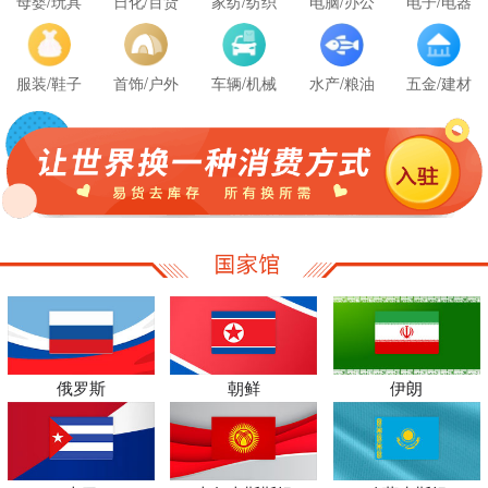
母婴/玩具
日化/百货
家纺/纺织
电脑/办公
电子/电器
服装/鞋子
首饰/户外
车辆/机械
水产/粮油
五金/建材
俄罗斯
朝鲜
伊朗