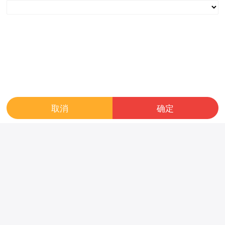
86型家用墙壁开关 插座面板
室外橡胶地垫地胶地板 户外
16A多孔一开五孔带USB电源
塑胶地毯 健身房橡胶地垫 幼
插
儿园橡胶地垫
42.25
75.00
mass
mass
取消
确定
吊顶 铝方吊顶 集成吊顶 木纹
碳晶板竹炭纤维 免漆莫兰迪
铝方集成吊顶
肤感木饰面背景墙 实心木质
材料饰面板
390.00
192.50
mass
mass