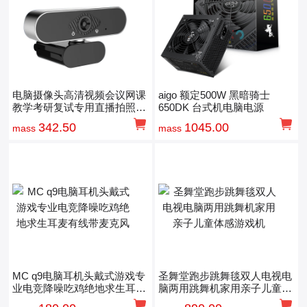
电脑摄像头高清视频会议网课
aigo 额定500W 黑暗骑士
教学考研复试专用直播拍照通
650DK 台式机电脑电源
话
342.50
1045.00
mass
mass
MC q9电脑耳机头戴式游戏专
圣舞堂跑步跳舞毯双人电视电
业电竞降噪吃鸡绝地求生耳麦
脑两用跳舞机家用亲子儿童体
有线带麦克风
感游戏机