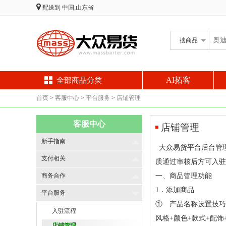
配送到
中国,山东省
搜
商品
AI拓客
全部商品分类
首页
> 客服中心
> 平台服务
> 店铺管理
客服中心
店铺管理
新手指南
大众易货平台后台管
支付相关
质通过审核后方可入驻
商务合作
一、商品管理功能
1．添加商品
平台服务
① 产品名称设置技巧
入驻流程
风格+颜色+款式+配
店铺管理