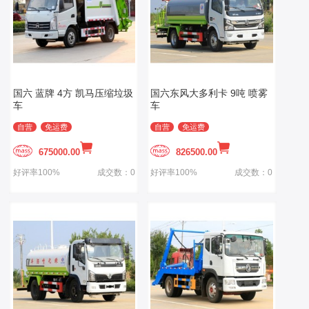
国六 蓝牌 4方 凯马压缩垃圾
国六东风大多利卡 9吨 喷雾
车
车
自营
免运费
自营
免运费
675000.00
826500.00
好评率100%
成交数：0
好评率100%
成交数：0