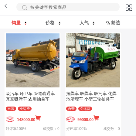
销量
价格
人气
筛选
吸污车 环卫车 管道疏通车
拉粪车 吸粪车 吸污车 化粪
真空吸污车 农用抽粪车
池清理车 小型三轮抽粪车
自营
免运费
自营
免运费
148000.00
99000.00
好评率100%
成交数：0
好评率100%
成交数：0