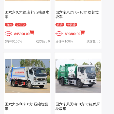
国六东风大福瑞卡9.2吨洒水
国六东风D9 8~10方 摆臂垃
车
圾车
自营
免运费
自营
免运费
845600.00
899800.00
好评率100%
成交数：0
好评率100%
成交数：0
国六大多利卡 8方 压缩垃圾
国六东风天锦10方,方罐餐厨
车
垃圾车