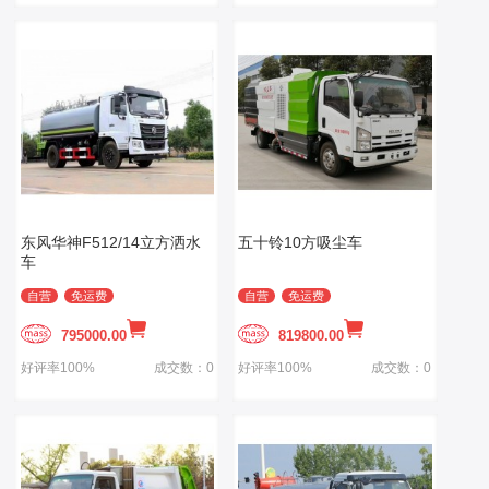
东风华神F512/14立方洒水
五十铃10方吸尘车
车
自营
免运费
自营
免运费
795000.00
819800.00
好评率100%
成交数：0
好评率100%
成交数：0