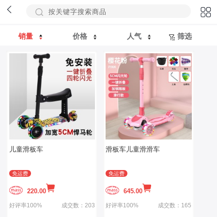
销量
价格
人气
筛选
儿童滑板车
滑板车儿童滑滑车
免运费
免运费
220.00
645.00
好评率100%
成交数：203
好评率100%
成交数：165