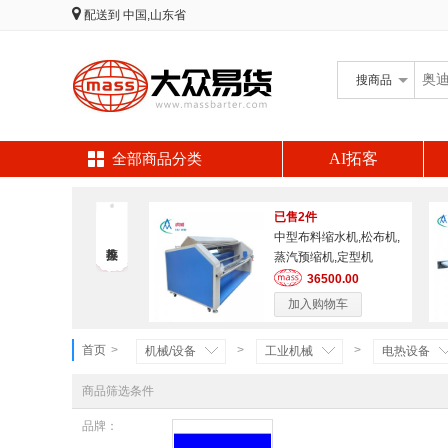
配送到
中国,山东省
搜
商品
AI拓客
全部商品分类
已售2件
中型布料缩水机,松布机,
蒸汽预缩机,定型机
36500.00
加入购物车
首页
>
>
>
机械/设备
工业机械
电热设备
商品筛选条件
品牌：