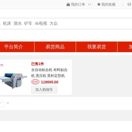
◇
我的订单
|
我的收藏
|
平台简介
易货商品
我要易货
已售1件
全自动粘合机 布料贴合
机 烫压机 烫朴定型机
119000.00
加入购物车
>