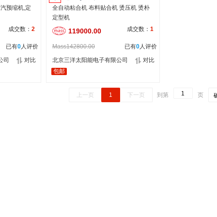
蒸汽预缩机,定
全自动粘合机 布料贴合机 烫压机 烫朴
定型机
成交数：
2
成交数：
1
119000.00
已有
0
人评价
Mass142800.00
已有
0
人评价
公司
对比
北京三洋太阳能电子有限公司
对比
包邮
上一页
1
下一页
到第
页