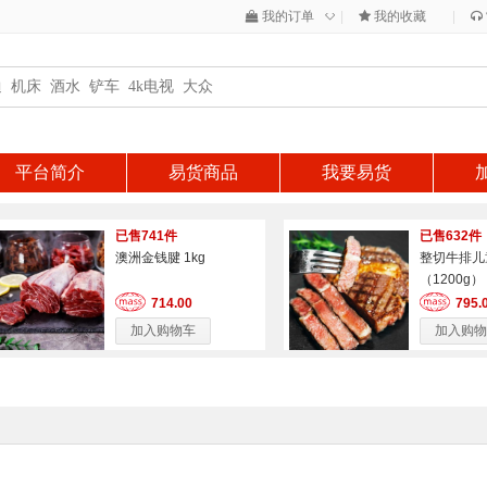
◇
我的订单
|
我的收藏
|
平台简介
易货商品
我要易货
已售741件
已售632件
澳洲金钱腱 1kg
整切牛排儿
（1200g）
714.00
795.
加入购物车
加入购物