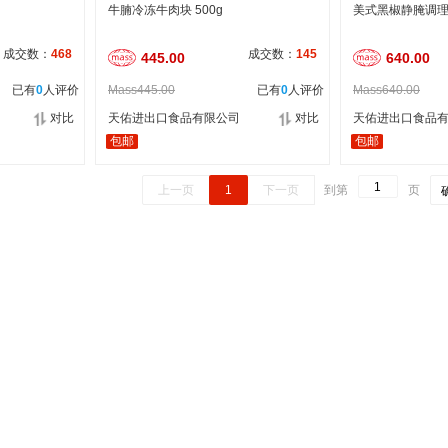
牛腩冷冻牛肉块 500g
美式黑椒静腌调理牛
成交数：
468
成交数：
145
445.00
640.00
已有
0
人评价
Mass445.00
已有
0
人评价
Mass640.00
对比
天佑进出口食品有限公司
对比
天佑进出口食品
包邮
包邮
上一页
1
下一页
到第
页