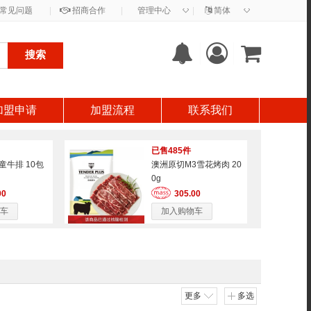
◇
◇
常见问题
|
招商合作
|
管理中心
|
简体
搜索
加盟申请
加盟流程
联系我们
已售485件
童牛排 10包
澳洲原切M3雪花烤肉 20
0g
00
305.00
车
加入购物车
更多
多选