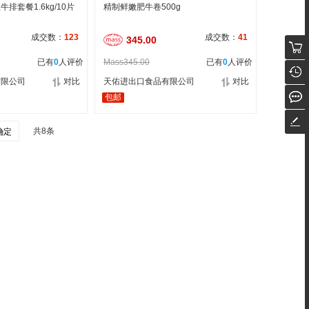
排套餐1.6kg/10片
精制鲜嫩肥牛卷500g
成交数：
123
成交数：
41
345.00
已有
0
人评价
Mass345.00
已有
0
人评价
有限公司
对比
天佑进出口食品有限公司
对比
包邮
共8条
确定