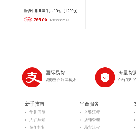
整切牛排儿童牛排 10包（1200g）
795.00
Mass895.00
国际易货
海量货
资源整合 跨国易货
9大门类,4
新手指南
平台服务
常见问题
入驻流程
入驻须知
店铺管理
估价机制
易货流程