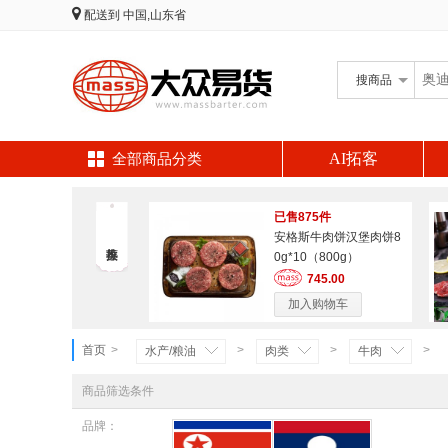
配送到
中国,山东省
搜
商品
AI拓客
全部商品分类
已售875件
安格斯牛肉饼汉堡肉饼8
0g*10（800g）
745.00
加入购物车
首页
>
>
>
>
水产/粮油
肉类
牛肉
商品筛选条件
品牌：