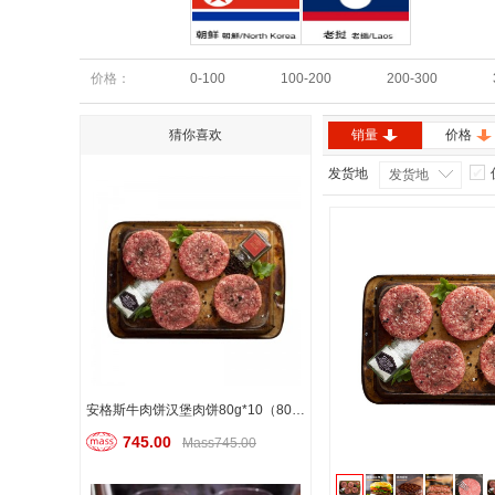
朝鲜
老挝
价格：
0-100
100-200
200-300
猜你喜欢
销量
价格
发货地
发货地
安格斯牛肉饼汉堡肉饼80g*10（800g）
745.00
Mass745.00