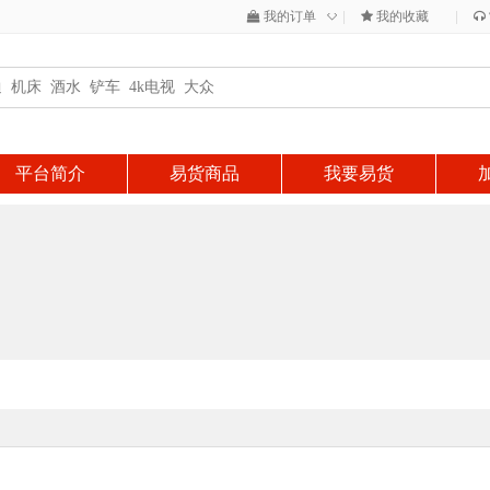
◇
我的订单
|
我的收藏
|
平台简介
易货商品
我要易货