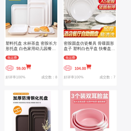
塑料托盘 水杯茶盘 密胺长方
密胺圆盘仿瓷餐具 骨碟圆形
形托盘 白色家用幼儿园餐盘
盘子 塑料白色平盘 快餐盘子
面包盘子商用
自助菜盘商用
免运费
免运费
59.00
104.00
好评率100%
成交数：8
好评率100%
成交数：7