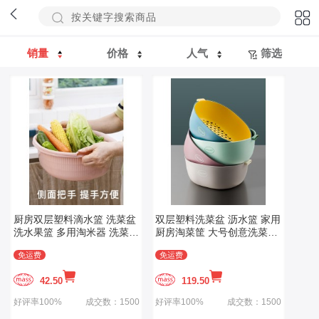
销量
价格
人气
筛选
厨房双层塑料滴水篮 洗菜盆
双层塑料洗菜盆 沥水篮 家用
洗水果篮 多用淘米器 洗菜篮
厨房淘菜筐 大号创意洗菜篮
沥水篮滤水筛
子 客厅水果盘
免运费
免运费
42.50
119.50
好评率100%
成交数：1500
好评率100%
成交数：1500