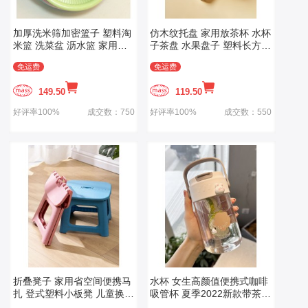
加厚洗米筛加密篮子 塑料淘
仿木纹托盘 家用放茶杯 水杯
米篮 洗菜盆 沥水篮 家用洗
子茶盘 水果盘子 塑料长方形
菜篮
端菜收纳餐盘
免运费
免运费
149.50
119.50
好评率100%
成交数：750
好评率100%
成交数：550
折叠凳子 家用省空间便携马
水杯 女生高颜值便携式咖啡
扎 登式塑料小板凳 儿童换鞋
吸管杯 夏季2022新款带茶隔
凳 结实小椅子
学生塑料杯子