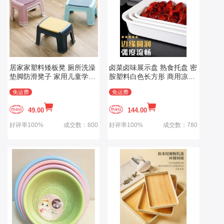
居家家塑料矮板凳 厕所洗澡
卤菜卤味展示盘 熟食托盘 密
垫脚防滑凳子 家用儿童学习
胺塑料白色长方形 商用凉菜
成人小换鞋凳
盘子份数盘
免运费
免运费
49.00
144.00
好评率100%
成交数：800
好评率100%
成交数：780