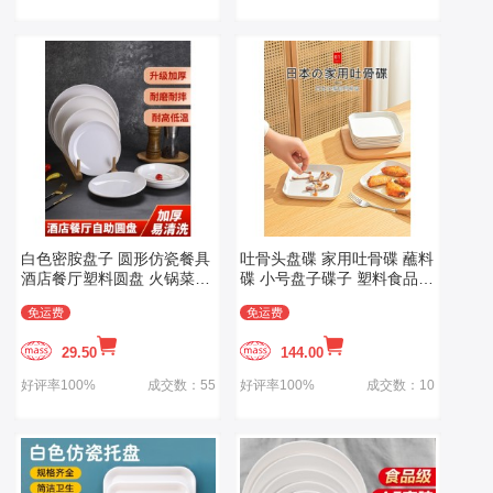
白色密胺盘子 圆形仿瓷餐具
吐骨头盘碟 家用吐骨碟 蘸料
酒店餐厅塑料圆盘 火锅菜盘
碟 小号盘子碟子 塑料食品级
盖浇饭盘商用
垃圾渣盘
免运费
免运费
29.50
144.00
好评率100%
成交数：55
好评率100%
成交数：10