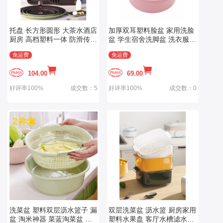
托盘 长方形圆形 大茶水酒店
加厚双耳塑料脸盆 家用洗脸
厨房 高档塑料一体 防滑传菜
盆 学生宿舍洗脚盆 洗衣服盆
上菜专用商用
大号洗菜盆子
免运费
免运费
104.00
69.00
好评率100%
成交数：5
好评率100%
成交数：0
洗菜盆 塑料双层沥水篮子 漏
双层洗菜盆 沥水篮 厨房家用
盆 淘米神器 菜蓝淘菜盆 家
塑料水果盘 客厅水槽滤水菜