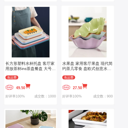
长方形塑料水杯托盘 客厅家
水果盘 家用客厅果盘 现代简
用放茶杯ins茶盘餐盘 大号水
约茶几零食 盘欧式创意水果
果盘子
盆 塑料干果盘
免运费
免运费
49.50
27.50
好评率100%
成交数：1000
好评率100%
成交数：900