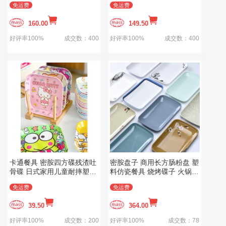
免运费
免运费
160.00
149.50
好评率100%
成交数：400
好评率100%
成交数：400
卡通餐具 密胺四方碟残渣吐
密胺盘子 商用长方肠粉盘 塑
骨碟 日式家用儿童耐摔塑料
料仿瓷餐具 烧烤碟子 火锅店
盘子
专用菜盘
免运费
免运费
39.50
364.00
好评率100%
成交数：200
好评率100%
成交数：78