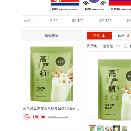
朝鲜
韩国
俄罗斯
价格：
0-50
50-100
100-150
15
猜你喜欢
销量
价格
发货地
发货地
豆浆绿豆陈皮豆浆粉夏日饮品绿豆汤清香热解暑300g内含12小包冲饮代餐粉速溶
150.00
Mass155.00