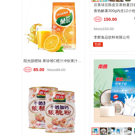
豆浆绿豆陈皮豆浆粉夏日
香热解暑300g内含12小
溶
150.00
Mass155.00
李辉食品饮料有限公司
包邮
阳光甜橙味 果珍维C橙汁冲饮果汁粉 速溶固体饮料 大包装 750g
85.00
Mass88.00