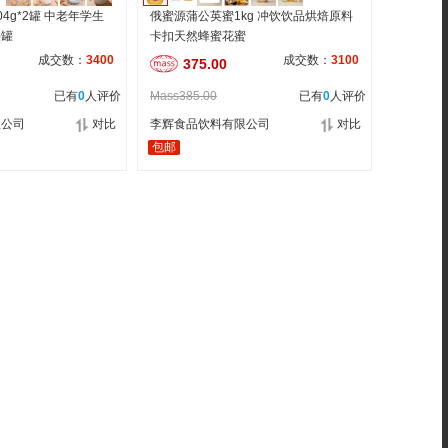
4g*2罐 中老年学生
俄蜜源蒲公英蜜1kg 冲饮饮品烘焙原料
铁罐
卡扣天然蜂蜜花蜜
成交数：
3400
成交数：
3100
375.00
已有
0
人评价
Mass385.00
已有
0
人评价
限公司
对比
李辉食品饮料有限公司
对比
包邮