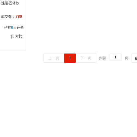
粉 速溶固体饮
成交数：
780
已有
0
人评价
对比
上一页
1
下一页
到第
页