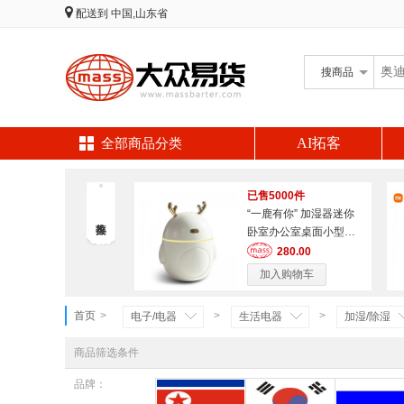
配送到
中国,山东省
搜
商品
AI拓客
全部商品分类
已售5000件
“一鹿有你” 加湿器迷你
卧室办公室桌面小型家
用空气加湿器
280.00
加入购物车
首页
>
>
>
电子/电器
生活电器
加湿/除湿
商品筛选条件
品牌：