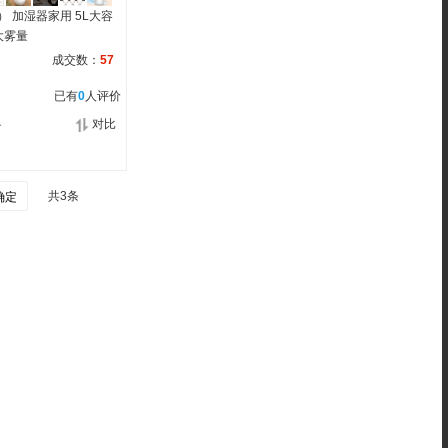
） 加湿器家用 5L大容
大雾量
成交数：
57
已有
0
人评价
心
对比
共3条
确定