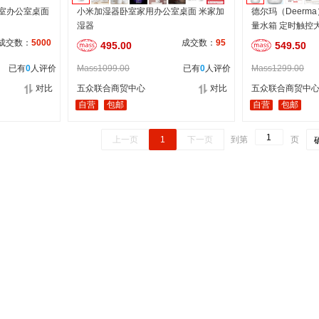
卧室办公室桌面
小米加湿器卧室家用办公室桌面 米家加
德尔玛（Deerma
湿器
量水箱 定时触控
成交数：
5000
成交数：
95
495.00
549.50
已有
0
人评价
Mass1099.00
已有
0
人评价
Mass1299.00
对比
五众联合商贸中心
对比
五众联合商贸中
自营
包邮
自营
包邮
上一页
1
下一页
到第
页