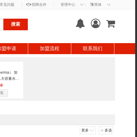
◇
◇
常见问题
|
招商合作
|
管理中心
|
简体
搜索
加盟申请
加盟流程
联系我们
erma） 加
5L大容量水箱
雾量
50
车
更多
多选