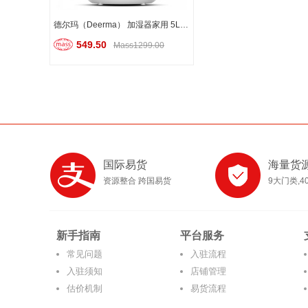
德尔玛（Deerma） 加湿器家用 5L大容量水箱 定时触控大雾量
549.50
Mass1299.00
国际易货
海量货
资源整合 跨国易货
9大门类,4
新手指南
平台服务
常见问题
入驻流程
入驻须知
店铺管理
估价机制
易货流程