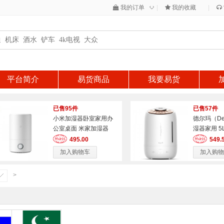
◇
我的订单
|
我的收藏
|
平台简介
易货商品
我要易货
已售95件
已售57件
小米加湿器卧室家用办
德尔玛（De
公室桌面 米家加湿器
湿器家用 
定时触控大
495.00
549.
加入购物车
加入购物
>