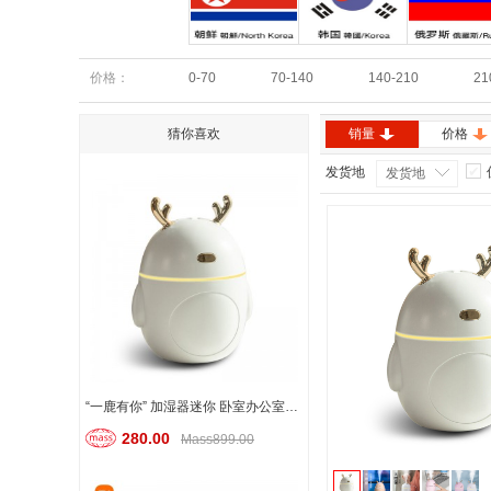
朝鲜
韩国
俄罗斯
价格：
0-70
70-140
140-210
21
猜你喜欢
销量
价格
发货地
发货地
“一鹿有你” 加湿器迷你 卧室办公室桌面小型家用空气加湿器
280.00
Mass899.00