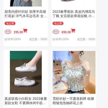
甜美内搭针织衫 加厚半高领
2023春季新款 真皮内增高马
打底衫 洋气木耳边毛衣 女式
丁靴 女百搭款厚底短靴 小个
上衣
子靴子女靴潮
免运费
免运费
195.00
690.00
好评率100%
成交数：5000
好评率100%
成交数：5000
真皮软底小白鞋女 2023春夏
雪纺衬衫一字露肩刺绣 收腰
新款女鞋 不累脚休闲牛筋底
褶皱泡泡袖碎花上衣
妈妈平底单鞋