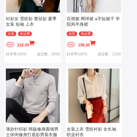
衬衫女 雪纺衫 蕾丝衫 夏季
百褶裙 网球裙 a字短裙子 学
女装 短袖 上衣
院风半身裙
自营
免运费
自营
免运费
218.00
198.00
好评率100%
成交数：2550
好评率100%
成交数：2100
薄款针织衫 韩版修身圆领男
女装上衣 雪纺衬衫 女长袖
士休闲修身打底衫男装衣服
职业衬衣