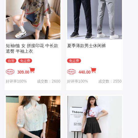
短袖t恤 女 拼接印花 中长款
夏季薄款男士休闲裤
遮臀 半袖上衣
自营
免运费
免运费
309.00
440.00
好评率100%
成交数：2600
好评率100%
成交数：2550