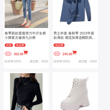
春季新款显瘦弹力牛仔女裤
男士外套 春秋季 2023年新
小脚复古修身九分裤
款薄款 潮流加厚连帽防风夹
克 男装休闲上衣
自营
免运费
免运费
452.00
245.00
好评率100%
成交数：5650
好评率100%
成交数：5000