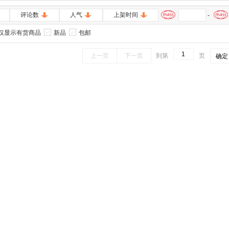
评论数
人气
上架时间
-
仅显示有货商品
新品
包邮
上一页
下一页
到第
页
确定