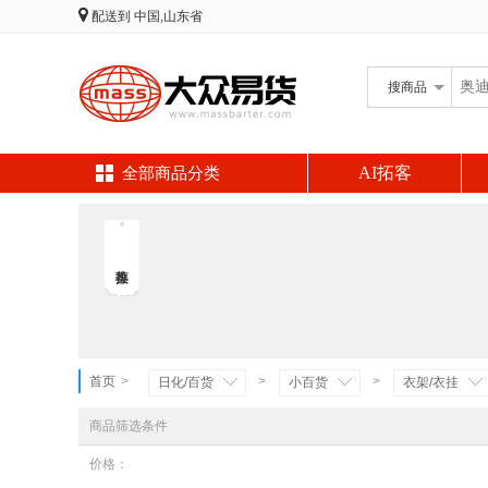
配送到
中国,山东省
搜
商品
AI拓客
全部商品分类
首页
>
>
>
日化/百货
小百货
衣架/衣挂
商品筛选条件
价格：