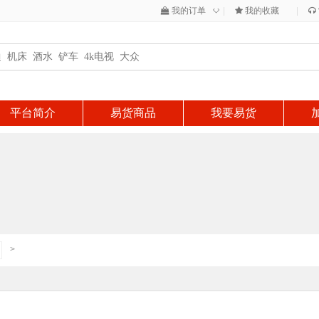
◇
我的订单
|
我的收藏
|
平台简介
易货商品
我要易货
>