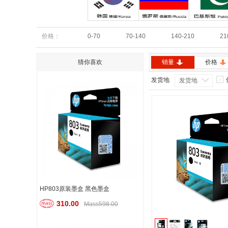
韩国
俄罗斯
巴基斯坦
价格：
0-70
70-140
140-210
21
猜你喜欢
销量
价格
发货地
发货地
HP803原装墨盒 黑色墨盒
310.00
Mass598.00