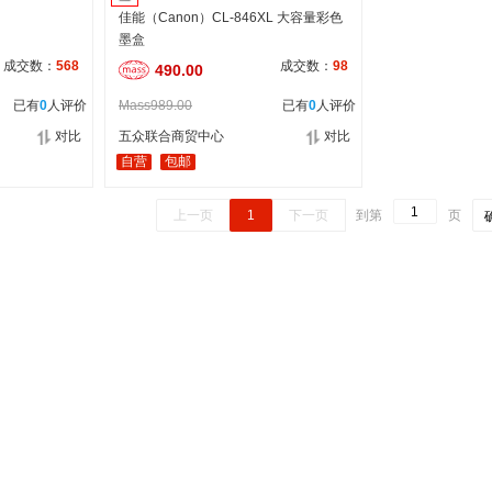
佳能（Canon）CL-846XL 大容量彩色
墨盒
成交数：
568
成交数：
98
490.00
已有
0
人评价
Mass989.00
已有
0
人评价
对比
五众联合商贸中心
对比
自营
包邮
上一页
1
下一页
到第
页