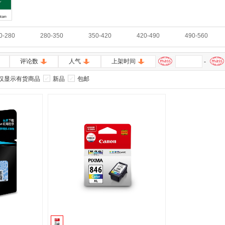
0-280
280-350
350-420
420-490
490-560
评论数
人气
上架时间
-
仅显示有货商品
新品
包邮