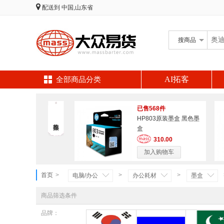
配送到
中国,山东省
搜
商品
AI拓客
全部商品分类
已售568件
HP803原装墨盒 黑色墨
盒
310.00
加入购物车
首页
>
>
>
电脑/办公
办公耗材
墨盒
商品筛选条件
品牌：