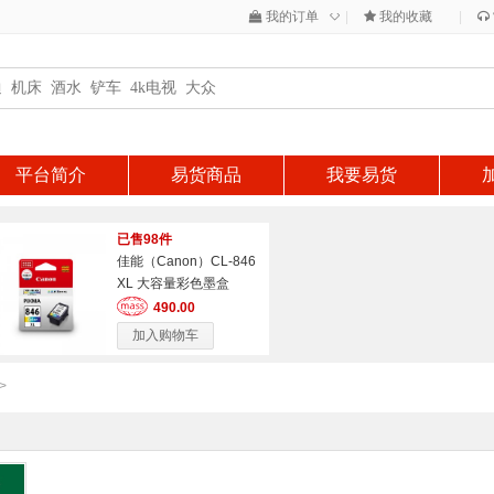
◇
我的订单
|
我的收藏
|
平台简介
易货商品
我要易货
已售98件
佳能（Canon）CL-846
XL 大容量彩色墨盒
490.00
加入购物车
>