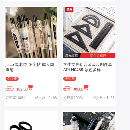
juice 笔芯类 练字帖 成人圆
学生文具铝合金套尺四件套
珠笔
ARLN0459 颜色多样
免运费
免运费
162.00
85.00
好评率100%
成交数：1468
好评率100%
成交数：1457