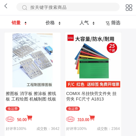
销量
价格
人气
筛选
擦图板 消字板 擦涂板 擦线
COMIX 吊挂快劳文件夹 挂
板 工程绘图 机械制图 线板
劳夹 FC尺寸 A1813
免运费
免运费
50.00
310.00
好评率100%
成交数：3642
好评率100%
成交数：2364