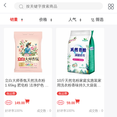
销量
价格
人气
筛选
立白大师香氛天然洗衣粉
10斤天然皂粉家庭实惠装家
1.65kg 肥皂粉 洁净护色 柔
用洗衣粉香味持久大袋装皂
顺不伤手 72小时长效留香
粉
免运费
免运费
149.00
59.00
好评率100%
成交数：0
好评率100%
成交数：0