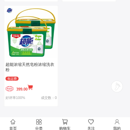
超能浓缩天然皂粉浓缩洗衣
粉
免运费
399.00
好评率100%
成交数：0
首页
分类
购物车
关注
我的