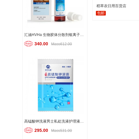
稻草农日用百货店
包邮
汇涵HVHa 生物胶体分散剂银离子抗菌抑菌喷剂
340.00
Mass612.00
高锰酸钾洗液男士私处洗液护理液红白点珍珠高猛酸钾溶液
295.00
Mass531.00