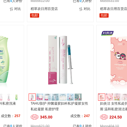
已有
0
人评价
Mass612.00
已有
0
人评价
Mass531.00
对比
稻草农日用百货店
对比
稻草农日用百货
包邮
包邮
科私密洗液
TAHU肽护 抑菌凝胶妇科私护凝胶女性
妇炎洁 女性私处
私处凝胶 私密护理
斯 温和私密清洁
成交数：
257
成交数：
247
345.00
224.50
已有
0
人评价
Mass621.00
已有
0
人评价
Mass404.10