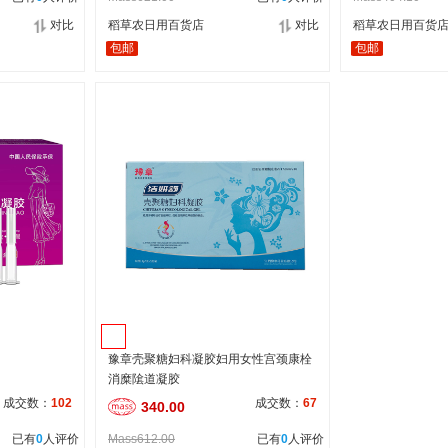
对比
稻草农日用百货店
对比
稻草农日用百货
包邮
包邮
豫章壳聚糖妇科凝胶妇用女性宫颈康栓
消糜隂道凝胶
成交数：
102
成交数：
67
340.00
已有
0
人评价
Mass612.00
已有
0
人评价