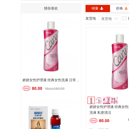
猜你喜欢
销量
价格
发货地
发货地
娇妍女性护理液 经典女性洗液 日常私密洗液 私密清洁
80.00
Mass160.00
娇妍女性护理液 经典女性
洗液 私密清洁
80.00