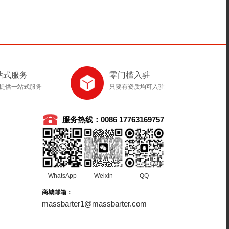
站式服务
零门槛入驻
提供一站式服务
只要有资质均可入驻
服务热线：0086 17763169757
WhatsApp
Weixin
QQ
商城邮箱：
massbarter1@massbarter.com