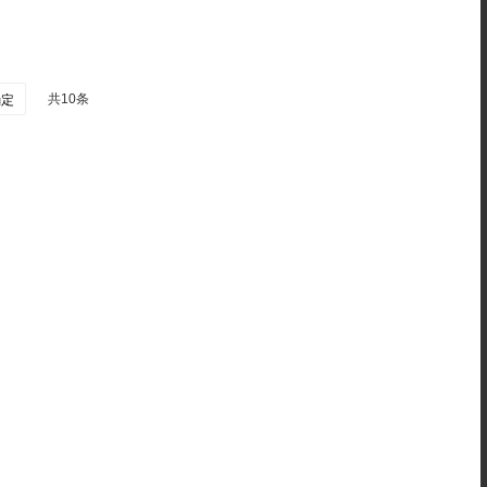
共10条
确定