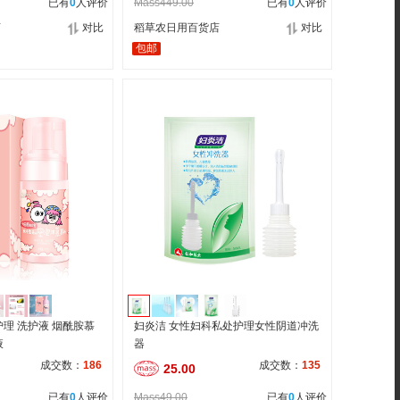
已有
0
人评价
Mass449.00
已有
0
人评价
店
对比
稻草农日用百货店
对比
包邮
护理 洗护液 烟酰胺慕
妇炎洁 女性妇科私处护理女性阴道冲洗
液
器
成交数：
186
成交数：
135
25.00
已有
0
人评价
Mass49.00
已有
0
人评价