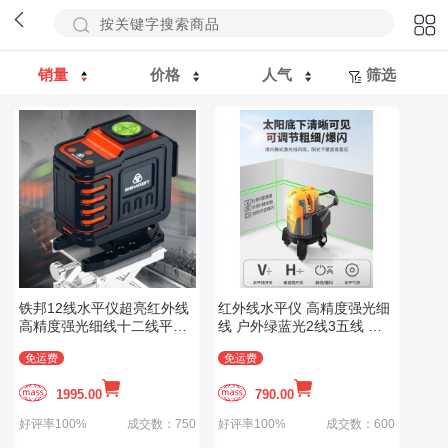
销量
价格
人气
筛选
铁邦12线水平仪超亮红外线
红外线水平仪 高精度强光细
高精度强光细线十二线平水
线 户外绿蓝光2线3五线 激
仪器打点抹灰
光自动调平水仪
免运费
免运费
1995.00
790.00
好评率100%
成交数：750
好评率100%
成交数：600