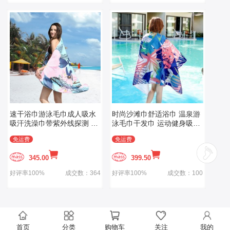
速干浴巾游泳毛巾成人吸水
时尚沙滩巾舒适浴巾 温泉游
吸汗洗澡巾带紫外线探测 健
泳毛巾干发巾 运动健身吸水
身沙滩巾便携旅行用品
巾
免运费
免运费
345.00
399.50
好评率100%
成交数：364
好评率100%
成交数：100
首页
分类
购物车
关注
我的