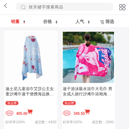
销量
价格
人气
筛选
迪士尼儿童浴巾艾莎公主女
速干游泳吸水浴巾大毛巾 男
童沙滩巾速干便携海边换衣
女成人旅行沙滩巾浴袍海滩
沙滩巾毛巾
度假 用品
免运费
免运费
405.00
349.50
好评率100%
成交数：4450
好评率100%
成交数：2000