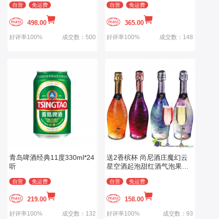
自营
免运费
自营
免运费
（ASC）
498.00
365.00
好评率100%
成交数：500
好评率100%
成交数：148
青岛啤酒经典11度330ml*24
送2香槟杯 尚尼酒庄魔幻云
听
星空酒起泡甜红酒气泡果酒
组合整箱 4*750ml
自营
免运费
自营
免运费
219.00
158.00
好评率100%
成交数：132
好评率100%
成交数：93