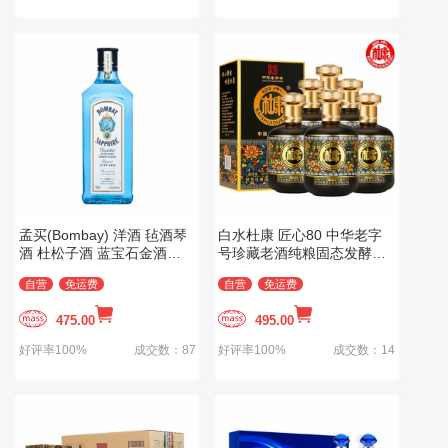
孟买(Bombay) 洋酒 毡酒琴
白水杜康 匠心80 中华老字
酒 杜松子酒 蓝宝石金酒
号珍藏老酒纯粮固态发酵
750ml
500ml
自营
免运费
自营
免运费
475.00
495.00
好评率100%
成交数：87
好评率100%
成交数：14