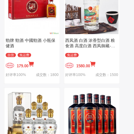
勁牌 勁酒 中國勁酒 小瓶保
西凤酒 白酒 浓香型白酒 粮
健酒
食酒 高度白酒 西凤御藏-金
尊
自营
免运费
免运费
179.00
1580.00
好评率100%
成交数：1800
好评率100%
成交数：1500