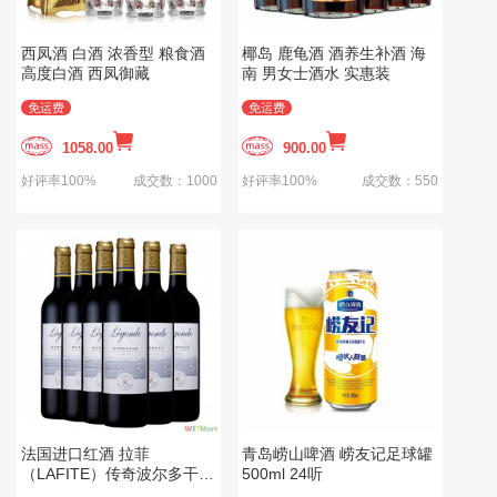
西凤酒 白酒 浓香型 粮食酒
椰岛 鹿龟酒 酒养生补酒 海
高度白酒 西凤御藏
南 男女士酒水 实惠装
免运费
免运费
1058.00
900.00
好评率100%
成交数：1000
好评率100%
成交数：550
法国进口红酒 拉菲
青岛崂山啤酒 崂友记足球罐
（LAFITE）传奇波尔多干红
500ml 24听
葡萄酒 整箱装 750ml*6瓶