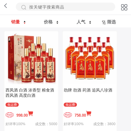
销量
价格
人气
筛选
西凤酒 白酒 浓香型 粮食酒
劲牌 劲酒 药酒 追风八珍酒
西风酒 高度白酒
免运费
免运费
998.00
758.00
好评率100%
成交数：5000
好评率100%
成交数：3800