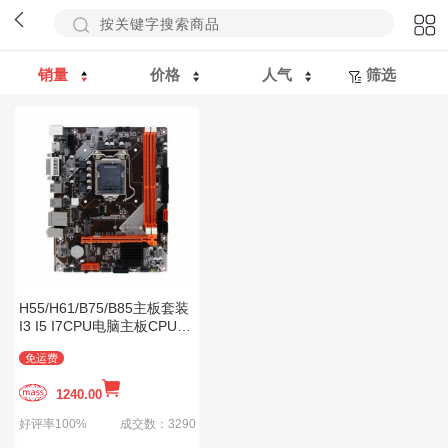
销量
价格
人气
筛选
H55/H61/B75/B85主板套装
I3 I5 I7CPU电脑主板CPU套
装1155针1150
免运费
1240.00
好评率100%
成交数：3290