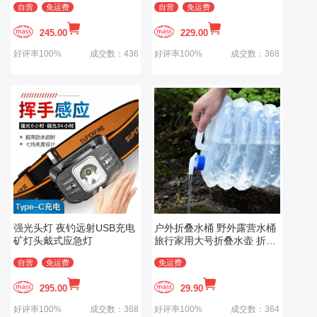
自营
免运费
自营
免运费
245.00
229.00
好评率100%
成交数：436
好评率100%
成交数：368
强光头灯 夜钓远射USB充电
户外折叠水桶 野外露营水桶
矿灯头戴式应急灯
旅行家用大号折叠水壶 折叠
水桶10L
自营
免运费
免运费
295.00
29.90
好评率100%
成交数：368
好评率100%
成交数：364