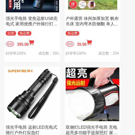
强光手电筒 变焦远射USB充
户外露营 休闲加厚加宽 帆布
电式 家用便携户外骑行灯应
吊床 室内弯木防侧翻 单人红
急灯
色月牙吊床
自营
免运费
免运费
395.00
39.90
好评率100%
成交数：291
好评率100%
成交数：254
强光手电筒 远射LED充电式
双侧灯LED强光手电筒 充电
骑行户外灯应急灯
超亮多功能手提探照灯 家用