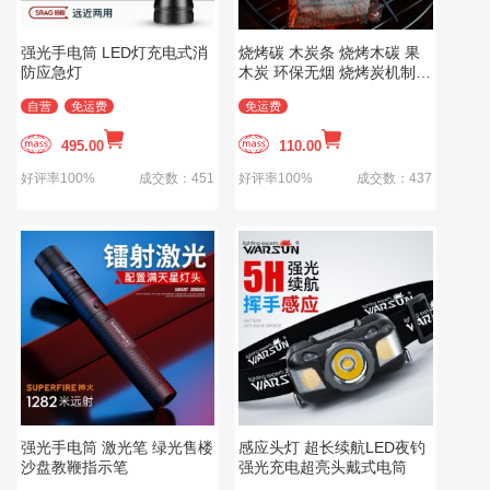
强光手电筒 LED灯充电式消
烧烤碳 木炭条 烧烤木碳 果
防应急灯
木炭 环保无烟 烧烤炭机制木
炭 条形空心 炭烧烤燃料
自营
免运费
免运费
1.5kg
495.00
110.00
好评率100%
成交数：451
好评率100%
成交数：437
强光手电筒 激光笔 绿光售楼
感应头灯 超长续航LED夜钓
沙盘教鞭指示笔
强光充电超亮头戴式电筒