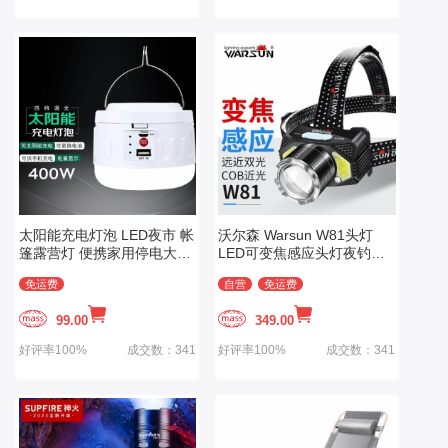
太阳能充电灯泡 LED夜市 帐
沃尔森 Warsun W81头灯
篷露营灯 便携家用停电大功
LED可变焦感应头灯夜钓强
率节能挂灯
光充电超亮远射防水工作矿
免运费
自营
免运费
灯户外钓鱼应急灯
99.00
349.00
好评率100%
成交数：341
好评率100%
成交数：341