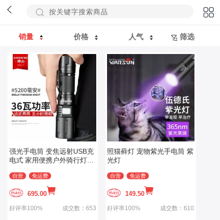
销量
价格
人气
筛选
强光手电筒 变焦远射USB充
照猫藓灯 宠物紫光手电筒 紫
电式 家用便携户外骑行灯应
光灯
急灯
自营
免运费
自营
免运费
695.00
149.50
好评率100%
成交数：653
好评率100%
成交数：610