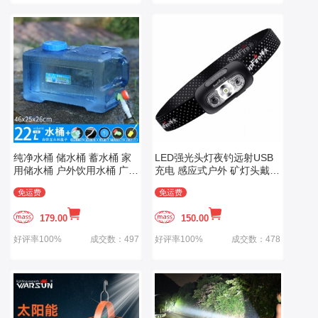
纯净水桶 储水桶 蓄水桶 家
LED强光头灯夜钓远射USB
用储水桶 户外饮用水桶 广口
充电 感应式户外 矿灯头戴式
大口水桶
应急灯
免运费
免运费
179.00
150.00
好评率100%
成交数：497
好评率100%
成交数：478