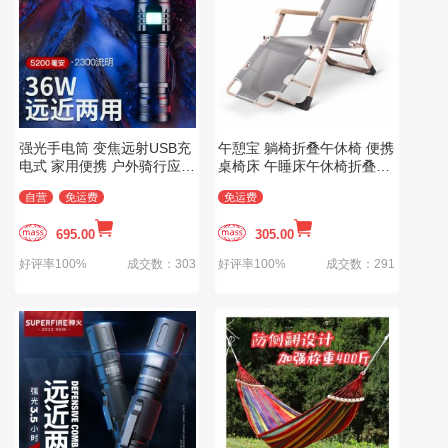
强光手电筒 变焦远射USB充
午憩宝 躺椅折叠午休椅 便携
电式 家用便携 户外骑行应急
桌椅床 午睡床午休椅折叠椅
灯
子办公室沙滩椅靠背椅 行军
自营
免运费
免运费
床户外床 透气双方管-灰色
695.00
305.00
好评率100%
成交数：303
好评率100%
成交数：291