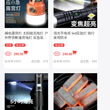
橘色露营灯 太阳能充电灯 户
强光手电筒 led应急灯 骑行
外野营帐篷营地灯 应急装备
家用防水
挂灯
自营
免运费
免运费
299.50
249.00
好评率100%
成交数：478
好评率100%
成交数：468