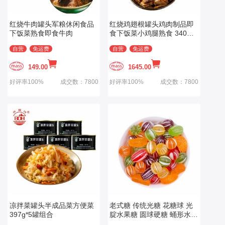
红烧牛肉罐头军粮休闲食品
红烧鸡翅根罐头鸡肉制品即
下饭菜熟食即食牛肉
食下饭菜小鸡腿熟食 340克
*12罐
自营
免运费
自营
免运费
149.00
1645.00
好评率100%
成交数：7800
好评率100%
成交数：7800
凉拌菜罐头半成品菜方便菜
老式糖 传统光糖 花糖球 光
397g*5罐组合
腚水果糖 圆球硬糖 蛹形水果
硬糖