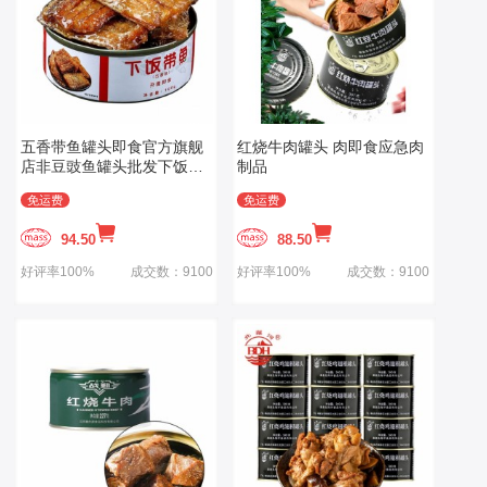
五香带鱼罐头即食官方旗舰
红烧牛肉罐头 肉即食应急肉
店非豆豉鱼罐头批发下饭菜
制品
海鲜美零食品
免运费
免运费
94.50
88.50
好评率100%
成交数：9100
好评率100%
成交数：9100