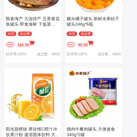
熟食海产 大连特产 五香黄花
糖水橘子罐头 新鲜水果桔子
鱼罐头 即食海鲜 下饭菜
罐头248g*6瓶
110g×6罐
自营
免运费
自营
免运费
184.50
99.50
好评率100%
成交数：4600
好评率100%
成交数：4600
阳光甜橙味 果珍维C橙汁冲
猪肉午餐肉罐头 方便速食
饮果汁粉 速溶固体饮料 大包
340g*2罐