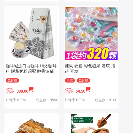
咖啡城进口白咖啡 特浓咖啡
糖果 硬糖 彩色糖果 婚庆 招
粉 脱脂奶粉调配 醇香浓郁
待 喜糖
免运费
自营
免运费
308.00
54.50
好评率100%
成交数：9500
好评率100%
成交数：9100