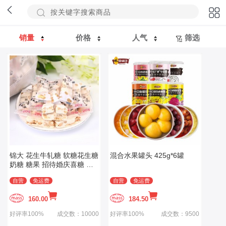
销量
价格
人气
筛选
锦大 花生牛轧糖 软糖花生糖
混合水果罐头 425g*6罐
奶糖 糖果 招待婚庆喜糖 休
闲零食甜点小吃 礼物 500g
自营
免运费
自营
免运费
160.00
184.50
好评率100%
成交数：10000
好评率100%
成交数：9500