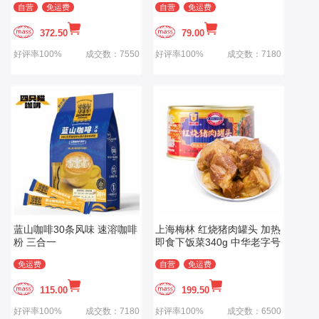
自营
免运费
自营
免运费
372.50
79.00
好评率100%
成交数：7550
好评率100%
成交数：7180
蓝山咖啡30条风味 速溶咖啡
上海梅林 红烧猪肉罐头 加热
粉 三合一
即食下饭菜340g 中华老字号
免运费
自营
免运费
115.00
199.50
好评率100%
成交数：7180
好评率100%
成交数：6500