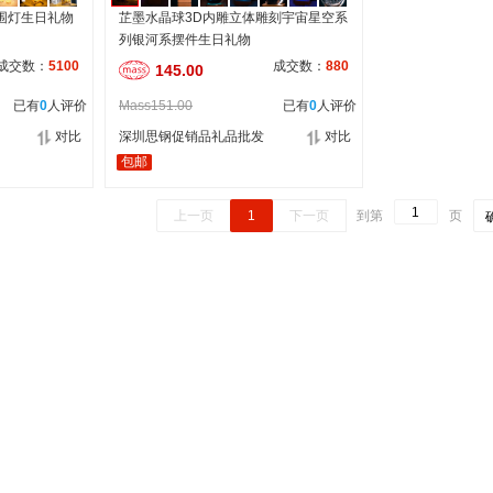
围灯生日礼物
芷墨水晶球3D内雕立体雕刻宇宙星空系
列银河系摆件生日礼物
成交数：
5100
成交数：
880
145.00
已有
0
人评价
Mass151.00
已有
0
人评价
对比
深圳思钢促销品礼品批发
对比
包邮
上一页
1
下一页
到第
页