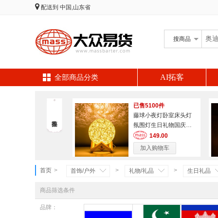
配送到
中国,山东省
搜
商品
AI拓客
全部商品分类
已售5100件
藤球小夜灯卧室床头灯
氛围灯生日礼物国庆节
礼物
149.00
加入购物车
首页
>
>
>
首饰/户外
礼物/礼品
生日礼品
商品筛选条件
品牌：