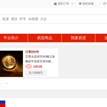
◇
我的订单
|
我的收藏
|
平台简介
易货商品
我要易货
已售880件
芷墨水晶球3D内雕立体
雕刻宇宙星空系列银河
系摆件生日礼物
145.00
加入购物车
>