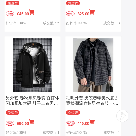
免运费
免运费
645.00
325.00
好评率100%
成交数：5
好评率100%
成交数：3
男外套 春秋潮流春装 百搭休
毛呢外套 男装春季美式复古
闲加肥加大码 胖子上衣男装
宽松潮流春秋男生衣服 小香
衣服 工装夹克
风夹克
免运费
免运费
690.00
440.00
好评率100%
成交数：1
好评率100%
成交数：1