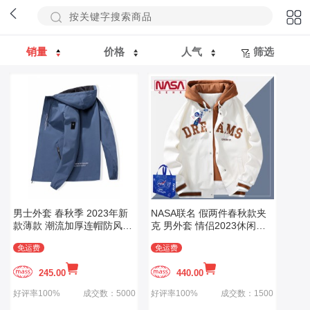
销量
价格
人气
筛选
男士外套 春秋季 2023年新
NASA联名 假两件春秋款夹
款薄款 潮流加厚连帽防风夹
克 男外套 情侣2023休闲百
克 男装休闲上衣
搭连帽大码棒球服
免运费
免运费
245.00
440.00
好评率100%
成交数：5000
好评率100%
成交数：1500