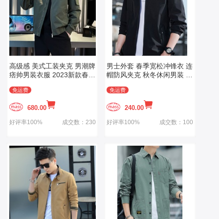
高级感 美式工装夹克 男潮牌
男士外套 春季宽松冲锋衣 连
痞帅男装衣服 2023新款春秋
帽防风夹克 秋冬休闲男装 外
季棒球服外套
穿褂子上衣服
免运费
免运费
680.00
240.00
好评率100%
成交数：230
好评率100%
成交数：100