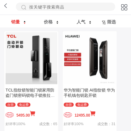
销量
价格
人气
筛选
TCL指纹锁智能门锁家用防
华为智能门锁 AI指纹锁 华为
盗门锁密码锁电子锁推拉式
手机钱包钥匙开锁
自动款C级
自营
免运费
自营
免运费
5495.00
12495.00
好评率100%
成交数：65
好评率100%
成交数：31