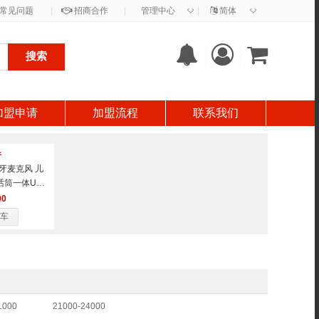
◇
◇
常见问题
|
招商合作
|
管理中心
|
简体
搜索
加盟申请
加盟流程
联系我们
件
牙麦克风 儿
话筒一体USB
00
车
1000
21000-24000