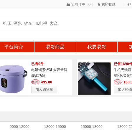
◇
我的订单
|
我的收藏
|
平台简介
易货商品
我要易货
已售0件
已售1690
电饭锅煮饭3L大容量智
手机无线蓝
能多功能
童K歌音响
电容麦克风
495.00
180.
加入购物车
加入购物
9000-12000
12000-15000
15000-18000
18000-2