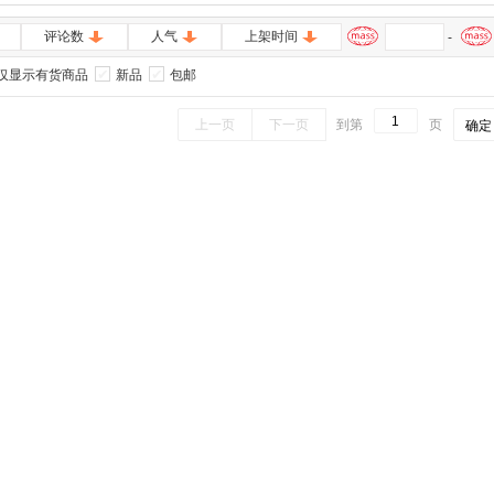
评论数
人气
上架时间
-
仅显示有货商品
新品
包邮
上一页
下一页
到第
页
确定