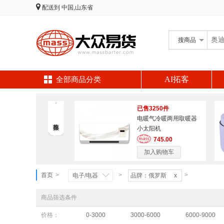
配送到
中国,山东省
搜
商品
AI拓客
全部商品分类
已售3250件
电暖气冷暖两用取暖器
小太阳机
745.00
加入购物车
首页
>
>
>
电子/电器
品牌：俄罗斯
x
商品筛选条件
价格：
0-3000
3000-6000
6000-9000