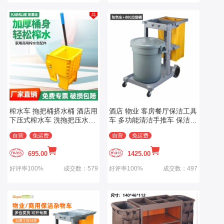
榨水车 拖把桶挤水桶 酒店用
酒店 物业 客房餐厅保洁工具
下压式榨水车 洗拖把压水墩
车 多功能清洁手推车 保洁车
布清洁保洁
清包车打扫卫生
自营
免运费
自营
免运费
695.00
1425.00
好评率100%
成交数：579
好评率100%
成交数：497