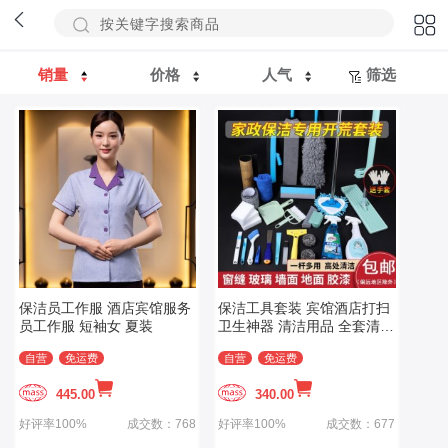
销量
价格
人气
筛选
保洁员工作服 酒店宾馆服务
保洁工具套装 宾馆酒店打扫
员工作服 短袖女 夏装
卫生神器 清洁用品 全套清理
大扫除保洁套装
自营
免运费
自营
免运费
445.00
340.00
好评率100%
成交数：768
好评率100%
成交数：677