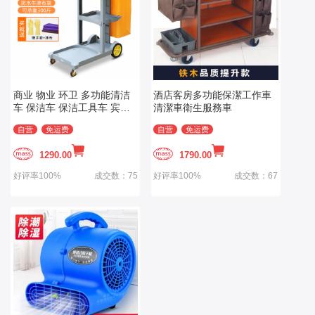
商业 物业 环卫 多功能清洁
酒店客房多功能保潔工作車
车 保洁车 保洁工具车 宾馆
清潔車衛生服務車
酒店客房服务车 多层手推车
自营
免运费
自营
免运费
商用清洁车
1290.00
1790.00
好评率100%
成交数：75
好评率100%
成交数：67