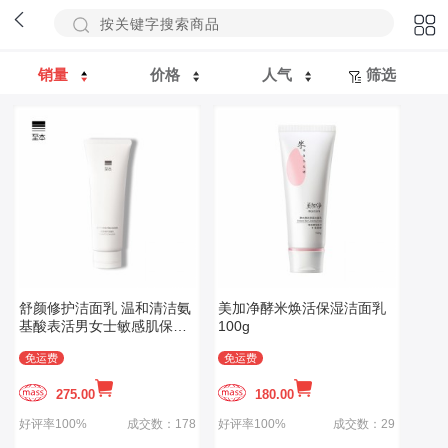
销量
价格
人气
筛选
舒颜修护洁面乳 温和清洁氨
美加净酵米焕活保湿洁面乳
基酸表活男女士敏感肌保湿
100g
洗面奶
免运费
免运费
275.00
180.00
好评率100%
成交数：178
好评率100%
成交数：29