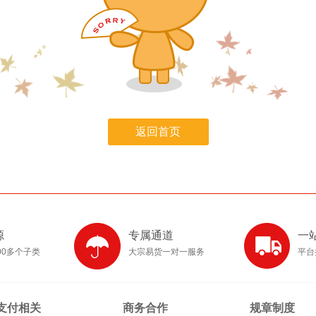
返回首页
源
专属通道
一
00多个子类
大宗易货一对一服务
平台
支付相关
商务合作
规章制度