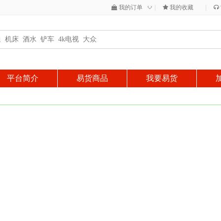
◇
我的订单
|
我的收藏
|
平台简介
易货商品
我要易货