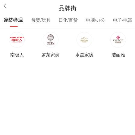
品牌街
家纺/织品
母婴/玩具
日化/百货
电脑/办公
电子/电器
南极人
罗莱家纺
水星家纺
洁丽雅